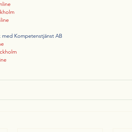
nline
ckholm
line
k med Kompetenstjänst AB
ne
ockholm
ine