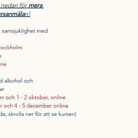
nedan för 
mera 
rsanmäla
n!
 samsjuklighet med 
Stockholm
e
ine
d alkohol och 
ar
r och 1 - 2 oktober, online
r och 4 - 5 december online
da, skrolla ner för att se kursen)