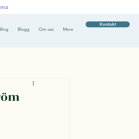
uma
Kontakt
ling
Blogg
Om oss
More
tröm