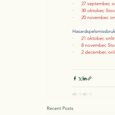
·      
27 september, o
·      
30 oktober, Sto
·      
20 november, on
Hasardspelsmissbru
·      
21 oktober, onli
·      
8 november, St
·      
2 december, onl
Recent Posts