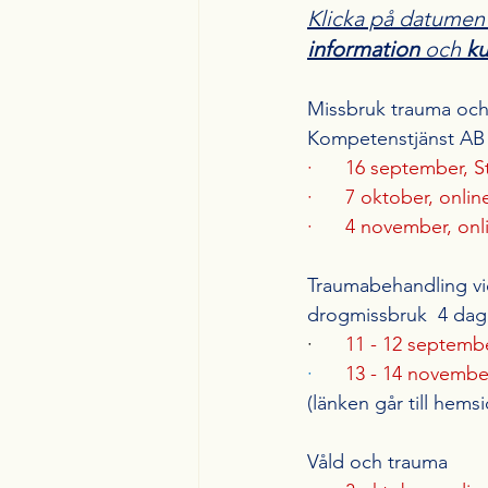
Klicka på datumen 
information
 och 
ku
Missbruk trauma och
Kompetenstjänst AB
·      
16 september, 
·      
7 oktober, onlin
·      
4 november, onl
Traumabehandling vi
drogmissbruk ­ 4 dag
·      
11 - 12 septembe
·      
13 - 14 novembe
(länken går till hemsi
Våld och trauma