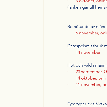
·      
3 oktober, onlin
(länken går till hemsi
Bemötande av männi
·      
6 november, onl
Dataspelsmissbruk m
·      
14 november
Hot och våld i männ
·      
23 september, 
·      
14 oktober, onli
·      
11 november, on
Fyra typer av själv