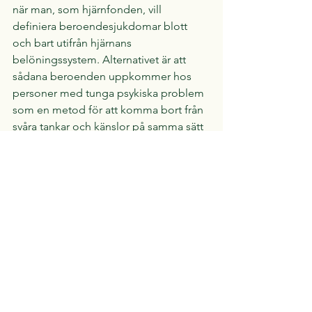
när man, som hjärnfonden, vill 
definiera beroendesjukdomar blott 
och bart utifrån hjärnans 
belöningssystem. Alternativet är att 
sådana beroenden uppkommer hos 
personer med tunga psykiska problem 
som en metod för att komma bort från 
svåra tankar och känslor på samma sätt 
som de som äter antidepressiv 
medicin, men utan samma kontroll. I så 
fall kan man anta att om man botar 
samsjuklighetstillstånden drar man 
också undan grunden för själva 
missbruket.
Över huvud taget är tankar om att 
endast det biologiska orsakar det 
psykologiska eller att endast det 
psykologiska orsakar det biologiska 
otidsenliga. Det tycks mig som att 