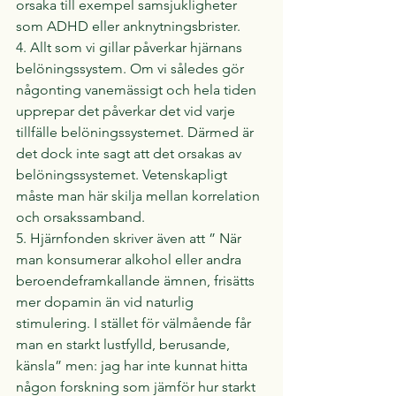
orsaka till exempel samsjukligheter 
som ADHD eller anknytningsbrister.
4. Allt som vi gillar påverkar hjärnans 
belöningssystem. Om vi således gör 
någonting vanemässigt och hela tiden 
upprepar det påverkar det vid varje 
tillfälle belöningssystemet. Därmed är 
det dock inte sagt att det orsakas av 
belöningssystemet. Vetenskapligt 
måste man här skilja mellan korrelation 
och orsakssamband.
5. Hjärnfonden skriver även att ” När 
man konsumerar alkohol eller andra 
beroendeframkallande ämnen, frisätts 
mer dopamin än vid naturlig 
stimulering. I stället för välmående får 
man en starkt lustfylld, berusande, 
känsla” men: jag har inte kunnat hitta 
någon forskning som jämför hur starkt 