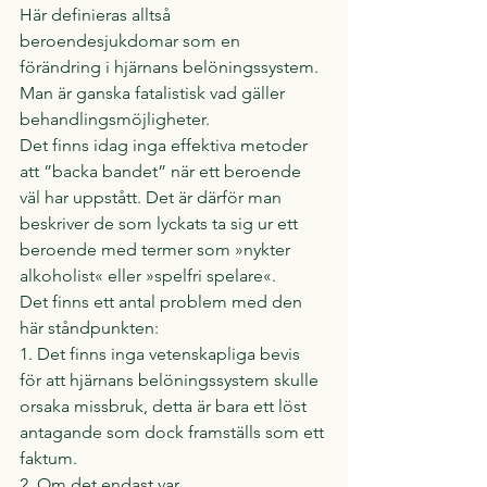
Här definieras alltså 
beroendesjukdomar som en 
förändring i hjärnans belöningssystem. 
Man är ganska fatalistisk vad gäller 
behandlingsmöjligheter.
Det finns idag inga effektiva metoder 
att ”backa bandet” när ett beroende 
väl har uppstått. Det är därför man 
beskriver de som lyckats ta sig ur ett 
beroende med termer som »nykter 
alkoholist« eller »spelfri spelare«.
Det finns ett antal problem med den 
här ståndpunkten:
1. Det finns inga vetenskapliga bevis 
för att hjärnans belöningssystem skulle 
orsaka missbruk, detta är bara ett löst 
antagande som dock framställs som ett 
faktum.
2. Om det endast var 